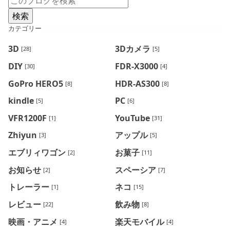
カテゴリー
3D
3Dカメラ
[28]
[5]
DIY
FDR-X3000
[30]
[4]
GoPro HERO5
HDR-AS300
[8]
[8]
kindle
PC
[5]
[6]
VFR1200F
YouTube
[1]
[31]
Zhiyun
アップル
[3]
[5]
エブリィワゴン
お菓子
[2]
[11]
お知らせ
スペーシア
[2]
[7]
トレーラー
ネコ
[1]
[15]
レビュー
飲み物
[22]
[8]
映画・アニメ
楽天モバイル
[4]
[4]