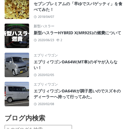
セブンプレミアムの「早ゆでスパゲッティ」を食
べてみた！
2018/04/07
新型ハスラー
新型ハスラーHYBRID X(MR92S)の燃費について
2020/06/23
2
エブリィワゴン
エブリィワゴンDA64W(MT車)のギヤが入らな
い！
2020/02/05
エブリィワゴン
エブリィワゴンDA64Wが調子悪いのでスズキの
ディーラーへ持って行ってみた。
2020/02/08
ブログ内検索