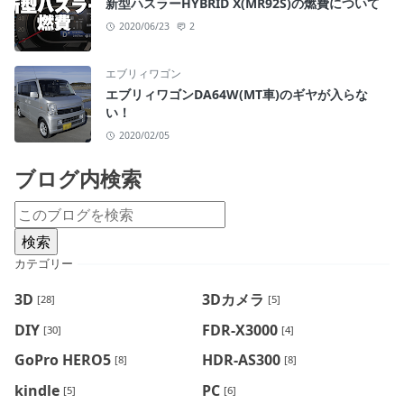
新型ハスラーHYBRID X(MR92S)の燃費について
2020/06/23
2
エブリィワゴン
エブリィワゴンDA64W(MT車)のギヤが入らな
い！
2020/02/05
ブログ内検索
カテゴリー
3D
3Dカメラ
[28]
[5]
DIY
FDR-X3000
[30]
[4]
GoPro HERO5
HDR-AS300
[8]
[8]
kindle
PC
[5]
[6]