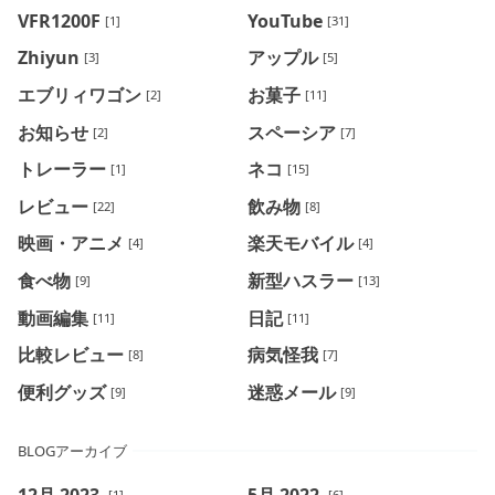
VFR1200F
YouTube
[1]
[31]
Zhiyun
アップル
[3]
[5]
エブリィワゴン
お菓子
[2]
[11]
お知らせ
スペーシア
[2]
[7]
トレーラー
ネコ
[1]
[15]
レビュー
飲み物
[22]
[8]
映画・アニメ
楽天モバイル
[4]
[4]
食べ物
新型ハスラー
[9]
[13]
動画編集
日記
[11]
[11]
比較レビュー
病気怪我
[8]
[7]
便利グッズ
迷惑メール
[9]
[9]
BLOGアーカイブ
12月 2023
5月 2022
[1]
[6]