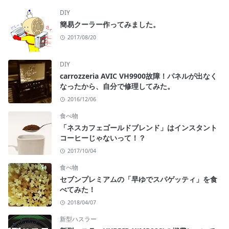
DIY
簡易クーラー作ってみました。
2017/08/20
DIY
carrozzeria AVIC VH9900故障！パネルが出なく
なったから、自分で修理してみた。
2016/12/06
食べ物
「ネスカフェゴールドブレンド」はインスタント
コーヒーじゃないって！？
2017/10/04
食べ物
セブンプレミアムの「早ゆでスパゲッティ」を食
べてみた！
2018/04/07
新型ハスラー