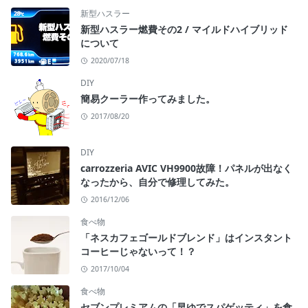
新型ハスラー
新型ハスラー燃費その2 / マイルドハイブリッド
について
2020/07/18
DIY
簡易クーラー作ってみました。
2017/08/20
DIY
carrozzeria AVIC VH9900故障！パネルが出なく
なったから、自分で修理してみた。
2016/12/06
食べ物
「ネスカフェゴールドブレンド」はインスタント
コーヒーじゃないって！？
2017/10/04
食べ物
セブンプレミアムの「早ゆでスパゲッティ」を食