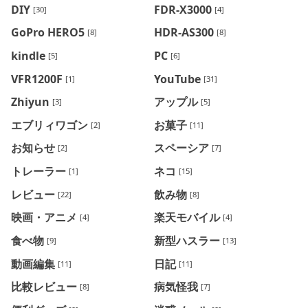
DIY
FDR-X3000
[30]
[4]
GoPro HERO5
HDR-AS300
[8]
[8]
kindle
PC
[5]
[6]
VFR1200F
YouTube
[1]
[31]
Zhiyun
アップル
[3]
[5]
エブリィワゴン
お菓子
[2]
[11]
お知らせ
スペーシア
[2]
[7]
トレーラー
ネコ
[1]
[15]
レビュー
飲み物
[22]
[8]
映画・アニメ
楽天モバイル
[4]
[4]
食べ物
新型ハスラー
[9]
[13]
動画編集
日記
[11]
[11]
比較レビュー
病気怪我
[8]
[7]