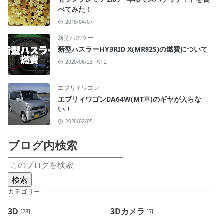
べてみた！
2018/04/07
新型ハスラー
新型ハスラーHYBRID X(MR92S)の燃費について
2020/06/23
2
エブリィワゴン
エブリィワゴンDA64W(MT車)のギヤが入らな
い！
2020/02/05
ブログ内検索
カテゴリー
3D
3Dカメラ
[28]
[5]