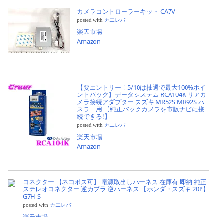
カメラコントローラーキット CA7V
posted with
カエレバ
楽天市場
Amazon
【要エントリー！5/10は抽選で最大100%ポイ
ントバック】データシステム RCA104K リアカ
メラ接続アダプター スズキ MR52S MR92S ハ
スラー用 【純正バックカメラを市販ナビに接
続できる!】
posted with
カエレバ
楽天市場
Amazon
コネクター 【ネコポス可】 電源取出しハーネス 在庫有 即納 純正
ステレオコネクター 逆カプラ 逆ハーネス 【ホンダ・スズキ 20P】
G7H-S
posted with
カエレバ
楽天市場