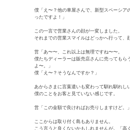
僕「え〜？他の車屋さんで、新型スペーシア
ったですよ！」
この一言で営業さんの顔が一変しました。
それまでの営業スマイルはどっかへ行って、
営「あ〜〜、これ以上は無理ですね〜〜。
僕たちディーラーは販売店さんに売ってもら
よ〜。」
僕「え〜？そうなんですか？」
あからさまに言葉遣いも変わって馴れ馴れし
僕のことをお客と見ていない感じです。
営「この金額で良ければお売りしますけど。
ここからは取り付く島もありません。
こう言うと良くないかもしれませんが。「高