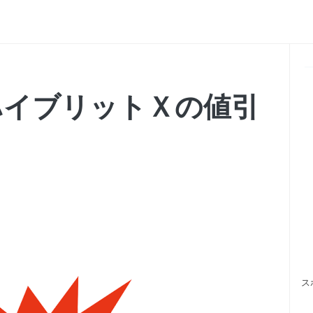
ハイブリットＸの値引
ス