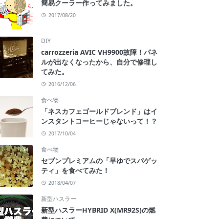
簡易クーラー作ってみました。
2017/08/20
DIY
carrozzeria AVIC VH9900故障！パネ
ルが出なくなったから、自分で修理し
てみた。
2016/12/06
食べ物
「ネスカフェゴールドブレンド」はイ
ンスタントコーヒーじゃないって！？
2017/10/04
食べ物
セブンプレミアムの「早ゆでスパゲッ
ティ」を食べてみた！
2018/04/07
新型ハスラー
新型ハスラーHYBRID X(MR92S)の燃