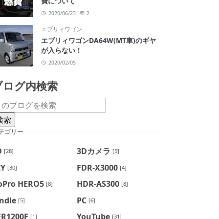
費について
2020/06/23
2
エブリィワゴン
エブリィワゴンDA64W(MT車)のギヤ
が入らない！
2020/02/05
ブログ内検索
テゴリー
D
3Dカメラ
[28]
[5]
IY
FDR-X3000
[30]
[4]
oPro HERO5
HDR-AS300
[8]
[8]
ndle
PC
[5]
[6]
FR1200F
YouTube
[1]
[31]