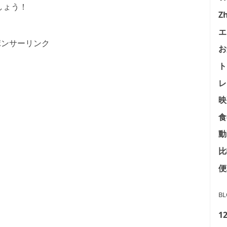
しょう！
Z
エ
ポンサーリンク
お
ト
レ
映
食
動
比
便
B
1