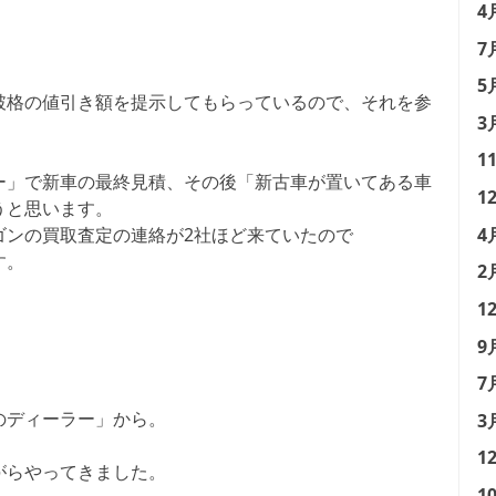
4
7
5
破格の値引き額を提示してもらっているので、それを参
3
1
ー」で新車の最終見積、その後「新古車が置いてある車
1
うと思います。
4
ゴンの買取査定の連絡が2社ほど来ていたので
す。
2
1
9
7
のディーラー」から。
3
1
がらやってきました。
1