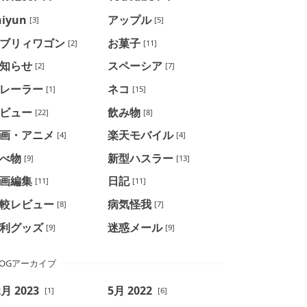
hiyun
アップル
[3]
[5]
ブリィワゴン
お菓子
[2]
[11]
知らせ
スペーシア
[2]
[7]
レーラー
ネコ
[1]
[15]
ビュー
飲み物
[22]
[8]
画・アニメ
楽天モバイル
[4]
[4]
べ物
新型ハスラー
[9]
[13]
画編集
日記
[11]
[11]
較レビュー
病気怪我
[8]
[7]
利グッズ
迷惑メール
[9]
[9]
LOGアーカイブ
2月 2023
5月 2022
[1]
[6]