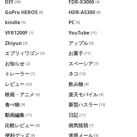
DIY
FDR-X3000
[30]
[4]
GoPro HERO5
HDR-AS300
[8]
[8]
kindle
PC
[5]
[6]
VFR1200F
YouTube
[1]
[31]
Zhiyun
アップル
[3]
[5]
エブリィワゴン
お菓子
[2]
[11]
お知らせ
スペーシア
[2]
[7]
トレーラー
ネコ
[1]
[15]
レビュー
飲み物
[22]
[8]
映画・アニメ
楽天モバイル
[4]
[4]
食べ物
新型ハスラー
[9]
[13]
動画編集
日記
[11]
[11]
比較レビュー
病気怪我
[8]
[7]
便利グッズ
迷惑メール
[9]
[9]