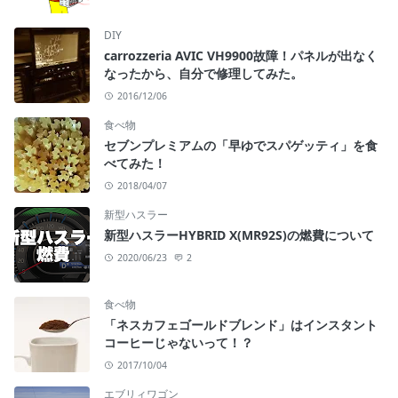
DIY
carrozzeria AVIC VH9900故障！パネルが出なく
なったから、自分で修理してみた。
2016/12/06
食べ物
セブンプレミアムの「早ゆでスパゲッティ」を食
べてみた！
2018/04/07
新型ハスラー
新型ハスラーHYBRID X(MR92S)の燃費について
2020/06/23
2
食べ物
「ネスカフェゴールドブレンド」はインスタント
コーヒーじゃないって！？
2017/10/04
エブリィワゴン