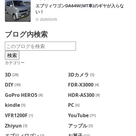
エブリィワゴンDA64W(MT車)のギヤが入らな
い！
2020/02/05
ブログ内検索
カテゴリー
3D
3Dカメラ
[28]
[5]
DIY
FDR-X3000
[30]
[4]
GoPro HERO5
HDR-AS300
[8]
[8]
kindle
PC
[5]
[6]
VFR1200F
YouTube
[1]
[31]
Zhiyun
アップル
[3]
[5]
エブリィワゴン
お菓子
[2]
[11]